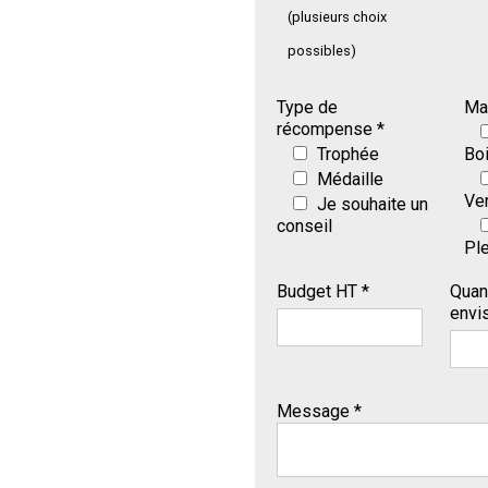
(plusieurs choix
possibles)
Type de
Mat
récompense *
Trophée
Bo
Médaille
Ve
Je souhaite un
conseil
Ple
Budget HT *
Quan
envi
Message *