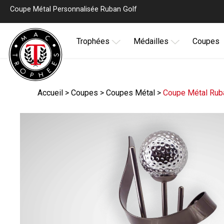
Coupe Métal Personnalisée Ruban Golf
Trophées
Médailles
Coupes
Accueil
>
Coupes
>
Coupes Métal
>
Coupe Métal Rub