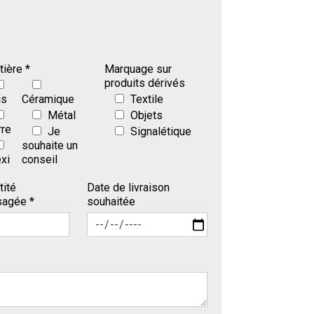
ière *
Marquage sur
produits dérivés
is
Céramique
Textile
Métal
Objets
rre
Je
Signalétique
souhaite un
xi
conseil
tité
Date de livraison
sagée *
souhaitée