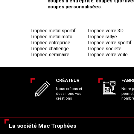
coupes d'entreprise
,
coupes sportive
coupes personnalisées
.
Trophée métal sportif
Trophée verre 3D
Trophée métal moto
Trophée rallye
Trophée entreprise
Trophée verre sportif
Trophée challenge
Trophée société
Trophée séminaire
Trophée verre voile
CRÉATEUR
FABR
Nous créons et
Notre 
dessinons vos
permet
créations
nombre
La société Mac Trophées