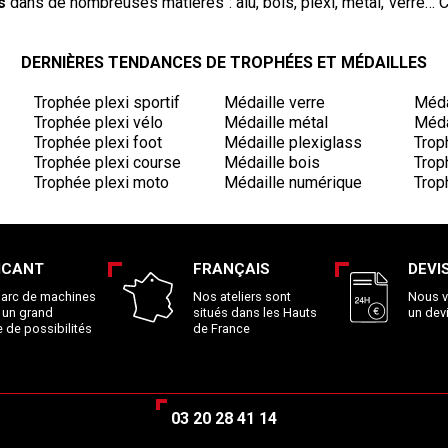
s
dans de nombreuses matières : alu, bois, plexi, métal, verre… C
DERNIÈRES TENDANCES DE TROPHÉES ET MÉDAILLES
Trophée plexi sportif
Médaille verre
Méda
Trophée plexi vélo
Médaille métal
Méda
Trophée plexi foot
Médaille plexiglass
Trop
Trophée plexi course
Médaille bois
Trop
Trophée plexi moto
Médaille numérique
Trop
ICANT
FRANÇAIS
DEVI
parc de machines
Nos ateliers sont
Nous v
 un grand
situés dans les Hauts
un dev
 de possibilités
de France
03 20 28 41 14