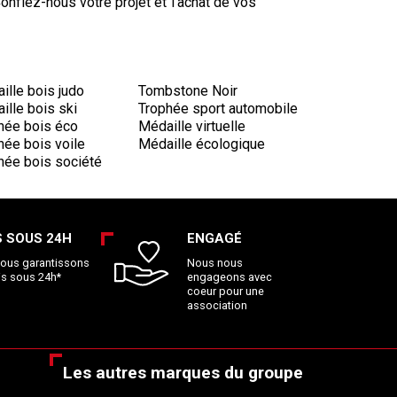
onfiez-nous votre projet et l'achat de vos
ille bois judo
Tombstone Noir
ille bois ski
Trophée sport automobile
hée bois éco
Médaille virtuelle
hée bois voile
Médaille écologique
hée bois société
S SOUS 24H
ENGAGÉ
ous garantissons
Nous nous
is sous 24h*
engageons avec
coeur pour une
association
Les autres marques du groupe